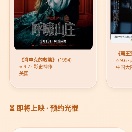
《霸王
《肖申克的救赎》
(1994)
⭐ 9.6
⭐ 9.7 · 影史神作
中国大
美国
⏳ 即将上映 · 预约光棍