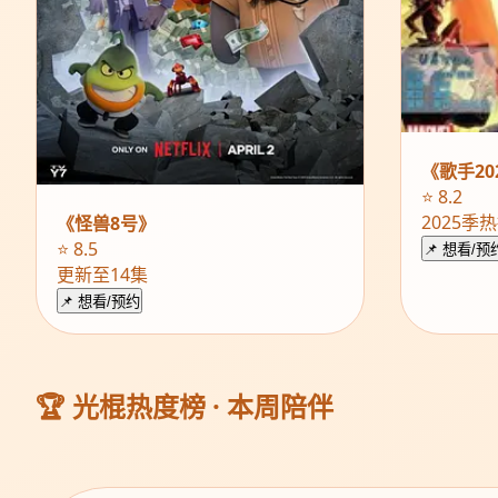
《歌手20
⭐ 8.2
2025季
《怪兽8号》
⭐ 8.5
📌 想看/预
更新至14集
📌 想看/预约
🏆 光棍热度榜 · 本周陪伴