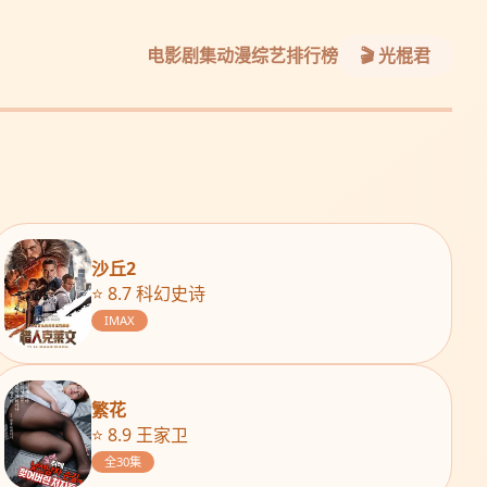
电影
剧集
动漫
综艺
排行榜
🎬 光棍君
沙丘2
⭐ 8.7 科幻史诗
IMAX
繁花
⭐ 8.9 王家卫
全30集