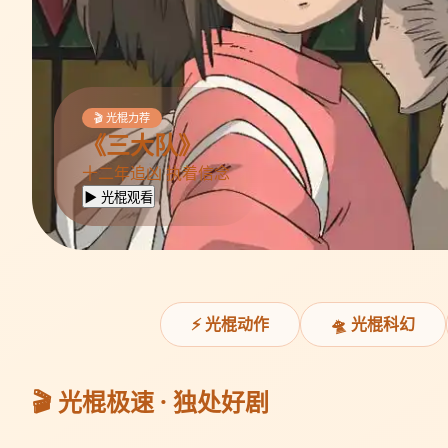
🎬 光棍力荐
《三大队》
十二年追凶 执着信念
▶ 光棍观看
⚡ 光棍动作
🛸 光棍科幻
🎬 光棍极速 · 独处好剧