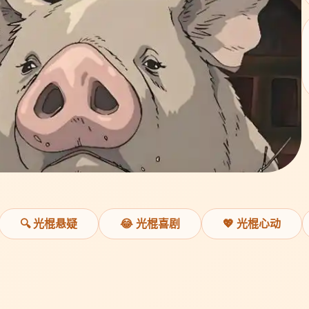
🔍 光棍悬疑
😂 光棍喜剧
💖 光棍心动