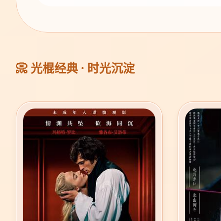
📀 光棍经典 · 时光沉淀