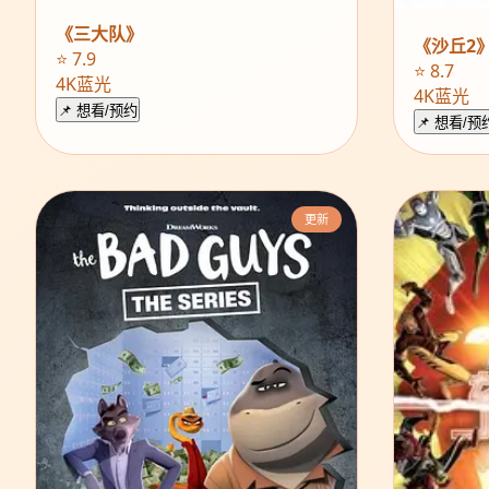
《三大队》
《沙丘2
⭐ 7.9
⭐ 8.7
4K蓝光
4K蓝光
📌 想看/预约
📌 想看/预
更新