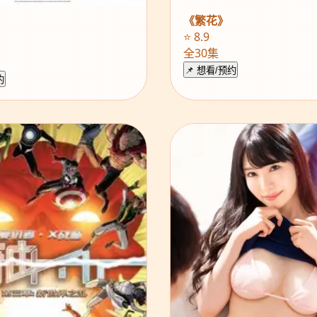
《繁花》
》
⭐ 8.9
全30集
📌 想看/预约
约