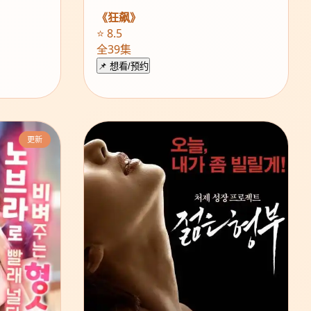
《狂飙》
⭐ 8.5
全39集
📌 想看/预约
更新