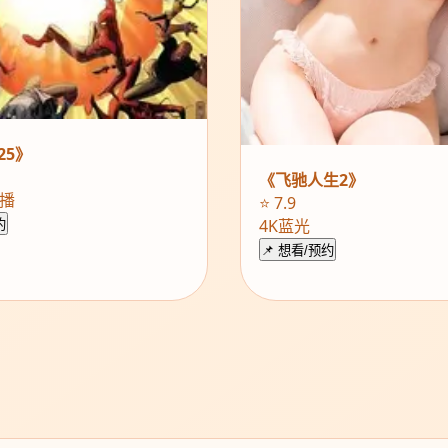
25》
《飞驰人生2》
热播
⭐ 7.9
4K蓝光
约
📌 想看/预约