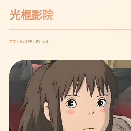
光棍影院
首页 > 独处时光 > 正在热播