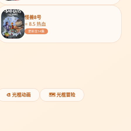
怪兽8号
⭐ 8.5 热血
更新至14集
🎨 光棍动画
🗺️ 光棍冒险